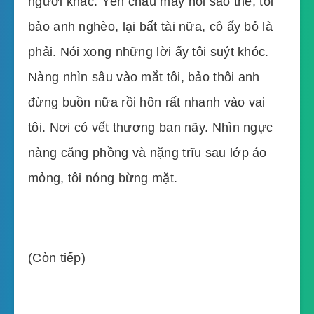
người khác. Yến chau mày nói sao thế, tôi
bảo anh nghèo, lại bất tài nữa, cô ấy bỏ là
phải. Nói xong những lời ấy tôi suýt khóc.
Nàng nhìn sâu vào mắt tôi, bảo thôi anh
đừng buồn nữa rồi hôn rất nhanh vào vai
tôi. Nơi có vết thương ban nãy. Nhìn ngực
nàng căng phồng và nặng trĩu sau lớp áo
mỏng, tôi nóng bừng mặt.
(Còn tiếp)