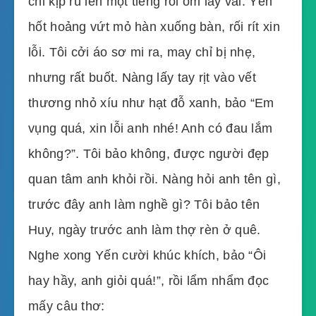
chỉ kịp rú lên một tiếng rồi ôm lấy vai. Yến
hốt hoảng vứt mỏ hàn xuống bàn, rối rít xin
lỗi. Tôi cởi áo sơ mi ra, may chỉ bị nhẹ,
nhưng rất buốt. Nàng lấy tay rịt vào vết
thương nhỏ xíu như hạt đỗ xanh, bảo “Em
vụng quá, xin lỗi anh nhé! Anh có đau lắm
không?”. Tôi bảo không, được người đẹp
quan tâm anh khỏi rồi. Nàng hỏi anh tên gì,
trước đây anh làm nghề gì? Tôi bảo tên
Huy, ngày trước anh làm thợ rèn ở quê.
Nghe xong Yến cười khúc khích, bảo “Ôi
hay hầy, anh giỏi quá!”, rồi lẩm nhẩm đọc
mấy câu thơ: