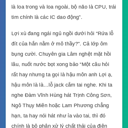
là loa trong và loa ngoài, bộ não là CPU, trái
tim chính là các IC dao động”.
Lợi xù đang ngái ngủ ngồi dưới hỏi “Rứa lỗ
đít của hắn nằm ở mô thầy?”. Cả lớp ôm
bụng cười. Chuyên gia Lâm nghệt mặt hồi
lâu, nuốt nước bọt xong bảo “Một câu hỏi
rất hay nhưng ta gọi là hậu môn anh Lợi ạ,
hậu môn là là…lỗ jack cắm tai nghe. Khi ta
nghe Đàm Vĩnh Hùng hát Trịnh Công Sơn,
Ngô Thụy Miên hoặc Lam Phương chẳng
hạn, ta hay nói hát như ỉa vào tai, thì đó
chính là bộ phận xử lý chất thải của điện