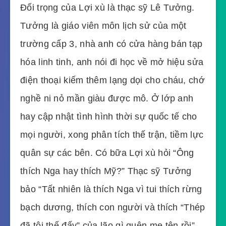
Đối trọng của Lợi xù là thạc sỹ Lê Tưởng.
Tưởng là giáo viên môn lịch sử của một
trường cấp 3, nhà anh có cửa hàng bán tạp
hóa linh tinh, anh nói đi học về mở hiệu sửa
điện thoại kiếm thêm lạng dọi cho cháu, chớ
nghề ni nỏ mần giàu được mô. Ở lớp anh
hay cập nhật tình hình thời sự quốc tế cho
mọi người, xong phân tích thế trận, tiềm lực
quân sự các bên. Có bữa Lợi xù hỏi “Ông
thích Nga hay thích Mỹ?” Thạc sỹ Tưởng
bảo “Tất nhiên là thích Nga vì tui thích rừng
bạch dương, thích con người và thích “Thép
đã tôi thế đấy” của lão gì quên mẹ tên rồi”.