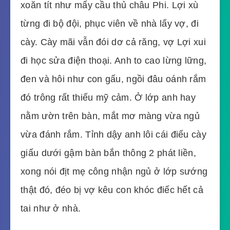
xoăn tít như mấy cầu thủ châu Phi. Lợi xù
từng đi bộ đội, phục viên về nhà lấy vợ, đi
cày. Cày mãi vẫn đói dơ cả răng, vợ Lợi xui
đi học sửa điện thoại. Anh to cao lừng lững,
đen và hôi như con gấu, ngồi đâu oánh rắm
đó trông rất thiếu mỹ cảm. Ở lớp anh hay
nằm ườn trên bàn, mắt mơ màng vừa ngủ
vừa đánh rắm. Tỉnh dậy anh lôi cái điếu cày
giấu dưới gậm bàn bắn thông 2 phát liền,
xong nói địt mẹ công nhận ngủ ở lớp sướng
thật đó, đéo bị vợ kêu con khóc điếc hết cả
tai như ở nhà.