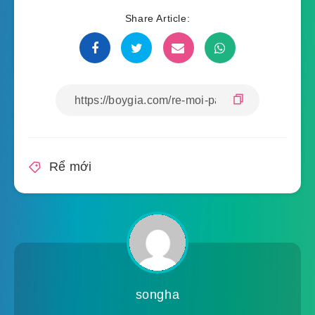
Share Article:
Rể mới
songha