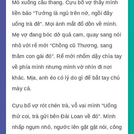
Mò xuống cầu thang. Cựu bố vợ thấy mình
liền bảo “Tưởng là ngủ trên nớ, ngồi đây
uống trà đê”. Mọi ánh mắt đổ dồn về mình.
Mẹ vợ đang bóc dở quả cam, quay sang nói
nhỏ với rể mới “Chồng cũ Thương, sang
thăm con gái đó”. Rể mới nhổm dậy chìa tay
về phía mình nhưng mình vờ nhìn đi nơi
khác. Mịa, anh éo có lý do gì để bắt tay chú
mày cả.
Cựu bố vợ rót chén trà, vỗ vai mình “Uống
thử coi, trà gửi bên Đài Loan về đó”. Mình
nhấp ngụm nhỏ, ngước lên gật gật nói, công