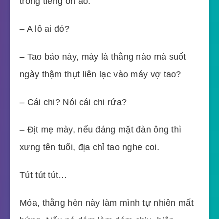
trong tiếng ồn ào.
– A lô ai đó?
– Tao bảo này, mày là thằng nào mà suốt
ngày thậm thụt liên lạc vào máy vợ tao?
– Cái chi? Nói cái chi rứa?
– Địt mẹ mày, nếu đáng mặt đàn ông thì
xưng tên tuổi, địa chỉ tao nghe coi.
Tút tút tút…
Móa, thằng hèn này làm mình tự nhiên mất