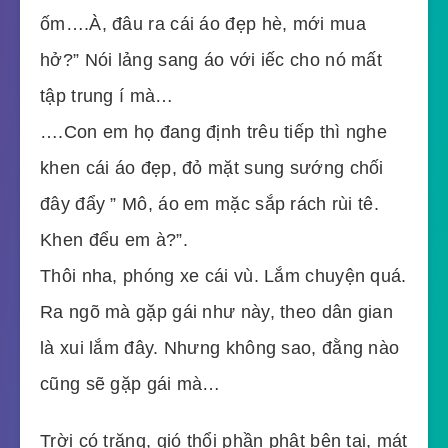
ốm….À, đâu ra cái áo đẹp hè, mới mua
hở?” Nói lảng sang áo với iếc cho nó mất
tập trung í mà…
….Con em họ đang định trêu tiếp thì nghe
khen cái áo đẹp, đỏ mặt sung sướng chối
đây đẩy ” Mô, áo em mặc sắp rách rùi tê.
Khen đểu em à?”.
Thôi nha, phóng xe cái vù. Lắm chuyện quá.
Ra ngõ mà gặp gái như này, theo dân gian
là xui lắm đây. Nhưng không sao, đằng nào
cũng sẽ gặp gái mà…
Trời có trăng, gió thổi phần phật bên tai, mát