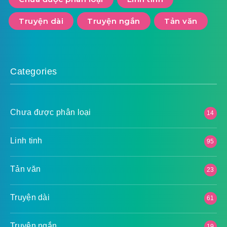
Truyện dài
Truyện ngắn
Tản văn
Categories
Chưa được phân loại
14
Linh tinh
95
Tản văn
23
Truyện dài
61
Truyện ngắn
19