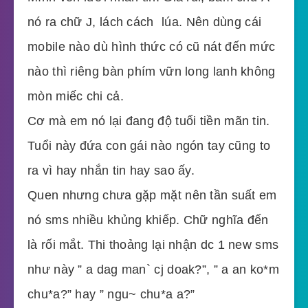
nó ra chữ J, lách cách  lúa. Nên dùng cái
mobile nào dù hình thức có cũ nát đến mức
nào thì riêng bàn phím vữn long lanh không
mòn miếc chi cả.
Cơ mà em nó lại đang độ tuổi tiền mãn tin.
Tuổi này đứa con gái nào ngón tay cũng to
ra vì hay nhắn tin hay sao ấy.
Quen nhưng chưa gặp mặt nên tần suất em
nó sms nhiều khủng khiếp. Chữ nghĩa đến
là rối mắt. Thi thoảng lại nhận dc 1 new sms
như này ” a dag man` cj doak?”, ” a an ko*m
chu*a?” hay ” ngu~ chu*a a?”