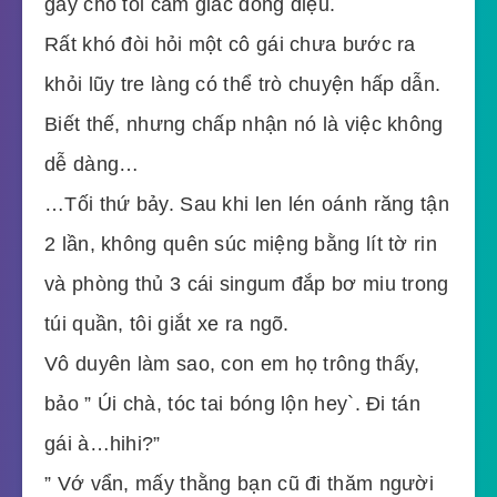
gây cho tôi cảm giác đồng điệu.
Rất khó đòi hỏi một cô gái chưa bước ra
khỏi lũy tre làng có thể trò chuyện hấp dẫn.
Biết thế, nhưng chấp nhận nó là việc không
dễ dàng…
…Tối thứ bảy. Sau khi len lén oánh răng tận
2 lần, không quên súc miệng bằng lít tờ rin
và phòng thủ 3 cái singum đắp bơ miu trong
túi quần, tôi giắt xe ra ngõ.
Vô duyên làm sao, con em họ trông thấy,
bảo ” Úi chà, tóc tai bóng lộn hey`. Đi tán
gái à…hihi?”
” Vớ vẩn, mấy thằng bạn cũ đi thăm người