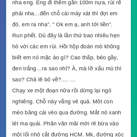
nha eng. Eng đi thêm gần 100m nựa, rùi rẽ
phải nha…đến chỗ cái máy xát thì đợi em
đó, em ra nha”. ” Ok em ạ, anh tới liền”.
Run phết. Dù đây là lần thứ bao nhiêu hẹn
hò với các em rùi. Hồi hộp đoán mò không
biết em nó mặc áo gì? Cao thấp, béo gầy,
đen trắng…ra sao nhỉ? À, mà lỡ xấu mù thì
sao? Chả lẽ bỏ về?…. …
Chạy xe một đoạn nữa rồi dừng lại ngó
nghiêng. Chỗ này vắng vẻ quá. Môt con
mèo băng cái vèo qua đường. Mắt nó xanh
lét ma quái. Phân vân mãi mới rẽ bừa vào
một lối nhỏ cắt đường HCM. Mk, đường xóc