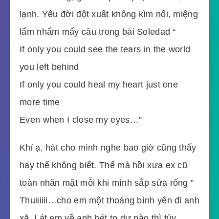
lạnh. Yêu đời đột xuất không kìm nổi, miệng
lẩm nhẩm mấy câu trong bài Soledad “
If only you could see the tears in the world
you left behind
If only you could heal my heart just one
more time
Even when I close my eyes…”
Khỉ ạ, hát cho mình nghe bao giờ cũng thấy
hay thế không biết. Thế mà hồi xưa ex cũ
toàn nhăn mặt mỗi khi mình sắp sửa rống ”
Thuiiiiii…cho em một thoáng bình yên đi anh
xã. Lát em về anh hét to dư nào thì tùy