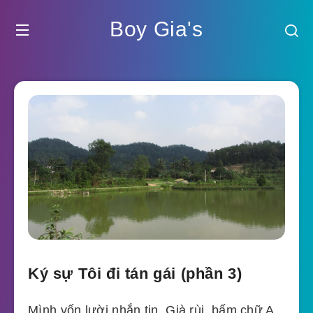
Boy Gia's
Ký sự Tôi đi tán gái (phần 3)
Mình vốn lười nhắn tin. Già rùi, bấm chữ A