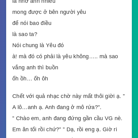
là nhớ anh nhiều
mong được ở bên người yêu
để nói bao điều
là sao ta?
Nói chung là Yêu đó
à! mà đó có phải là yêu không….. mà sao
vắng anh thì buồn
ốh ồh… ốh ôh
Chết với quả nhạc chờ này mất thôi giời ạ. ”
A lô…anh ạ. Anh đang ở mô rứa?”.
” Chào em, anh đang đứng gần cầu VG nè.
Em ăn tối rồi chứ?” ” Dạ, rồi eng ạ. Giờ ri