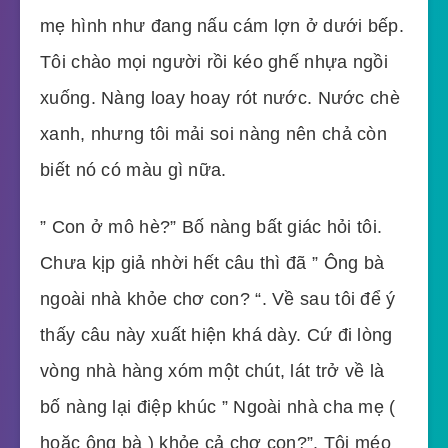
mẹ hình như đang nấu cám lợn ở dưới bếp.
Tôi chào mọi người rồi kéo ghế nhựa ngồi
xuống. Nàng loay hoay rót nước. Nước chè
xanh, nhưng tôi mải soi nàng nên chả còn
biết nó có màu gì nữa.
” Con ở mô hè?” Bố nàng bất giác hỏi tôi.
Chưa kịp giả nhời hết câu thì đã ” Ông bà
ngoài nhà khỏe chơ con? “. Về sau tôi để ý
thấy câu này xuất hiện khá dày. Cứ đi lòng
vòng nhà hàng xóm một chút, lát trở về là
bố nàng lại điệp khúc ” Ngoài nhà cha mẹ (
hoặc ông bà ) khỏe cả chơ con?”. Tôi méo