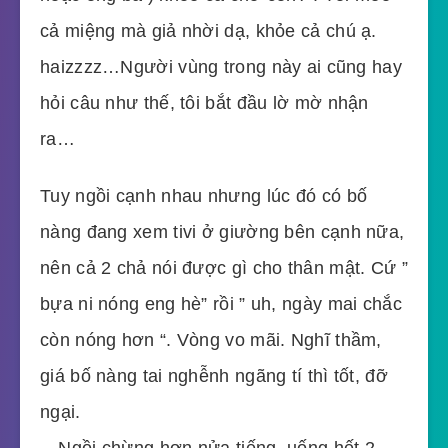
cả miệng mà giả nhời dạ, khỏe cả chú ạ.
haizzzz…Người vùng trong này ai cũng hay
hỏi câu như thế, tôi bắt đầu lờ mờ nhận
ra…
Tuy ngồi cạnh nhau nhưng lúc đó có bố
nàng đang xem tivi ở giường bên cạnh nữa,
nên cả 2 chả nói được gì cho thân mật. Cứ ”
bựa ni nóng eng hè” rồi ” uh, ngày mai chắc
còn nóng hơn “. Vòng vo mãi. Nghĩ thầm,
giá bố nàng tai nghễnh ngãng tí thì tốt, đỡ
ngại.
…Ngồi chừng hơn nửa tiếng, uống hết 2