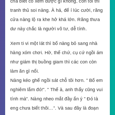
chả biết có xem được gì không, còn tôi thì
tranh thủ soi nàng. À há, để í lúc cười, răng
cửa nàng lộ ra khe hở khá lớn. Răng thưa
dư này chắc là người vô tư, dễ tính.
Xem ti vi một lát thì bố nàng bỏ sang nhà
hàng xóm chơi. Hờ, thế chứ, cụ cứ ngồi ám
như giám thị buồng giam thì các con còn
làm ăn gì nổi.
Nàng kéo ghế ngồi sát chỗ tôi hơn. ” Bố em
nghiêm lắm đó!”. ” Thế à, anh thấy cũng vui
tính mà”. Nàng nheo mắt đầy ẩn ý ” Đó là
eng chưa biết thôi…”. Và sau đây là đoạn