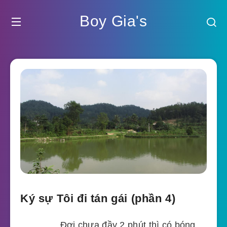
Boy Gia's
Ký sự Tôi đi tán gái (phần 4)
………….Đợi chưa đầy 2 phút thì có bóng