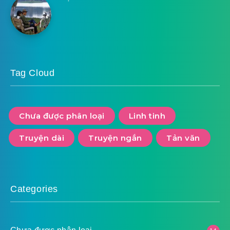
Tag Cloud
Chưa được phân loại
Linh tinh
Truyện dài
Truyện ngắn
Tản văn
Categories