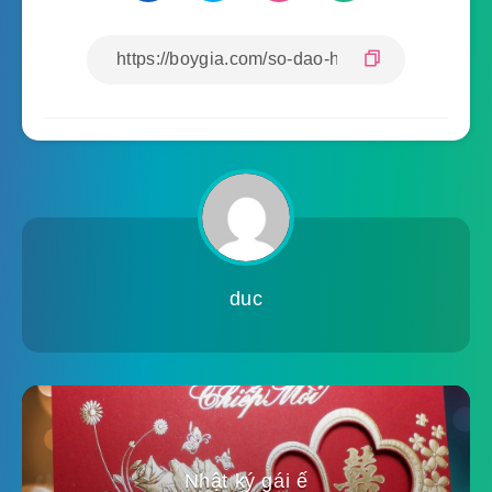
duc
Nhật ký gái ế