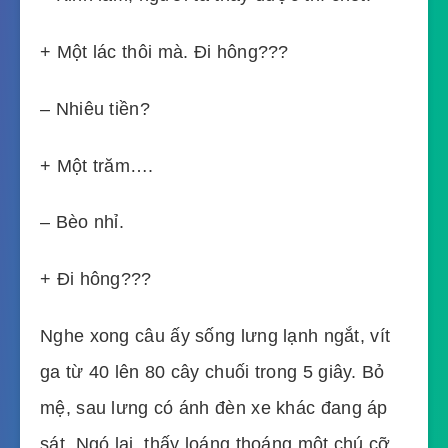
+ Một lác thôi mà. Đi hông???
– Nhiêu tiền?
+ Một trăm….
– Bèo nhỉ.
+ Đi hông???
Nghe xong câu ấy sống lưng lạnh ngắt, vít
ga từ 40 lên 80 cây chuối trong 5 giây. Bỏ
mệ, sau lưng có ánh đèn xe khác đang áp
sát. Ngó lại, thấy loáng thoáng một chú cỡ