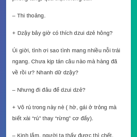
– Thi thoảng.
+ Dzậy bây giờ có thích dzui dzẻ hông?
Úi giời, tình ơi sao tình mang nhiều nỗi trái
ngang. Chưa kịp tán câu nào mà hàng đã
về rồi ư? Nhanh dữ dzậy?
– Nhưng đi đâu để dzui dzẻ?
+ Vô rú trong này nè ( hờ, gái ở trỏng mà
biết xài “rú” thay “rừng” cơ đấy).
– Kinh lắm, người ta thấy được thì chết.