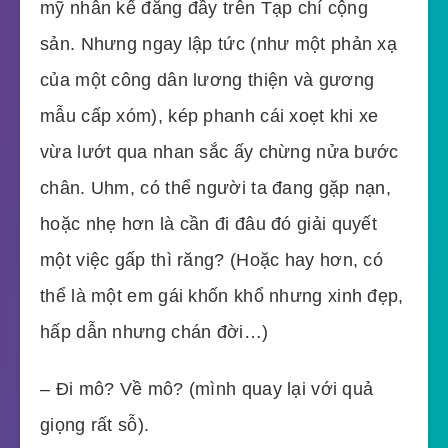
mỹ nhân kế đăng đầy trên Tạp chí cộng
sản. Nhưng ngay lập tức (như một phản xạ
của một công dân lương thiện và gương
mẫu cấp xóm), kép phanh cái xoẹt khi xe
vừa lướt qua nhan sắc ấy chừng nửa bước
chân. Uhm, có thể người ta đang gặp nạn,
hoặc nhẹ hơn là cần đi đâu đó giải quyết
một việc gấp thì răng? (Hoặc hay hơn, có
thể là một em gái khốn khổ nhưng xinh đẹp,
hấp dẫn nhưng chán đời…)
– Đi mô? Về mô? (mình quay lại với quả
giọng rất sỗ).