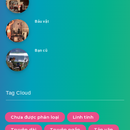
Báu vật
Bạn cũ
Tag Cloud
Chưa được phân loại
Linh tinh
Truyện dài
Truyện ngắn
Tản văn