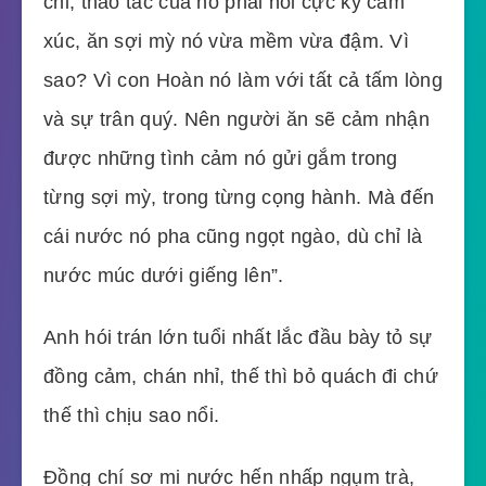
chỉ, thao tác của nó phải nói cực kỳ cảm
xúc, ăn sợi mỳ nó vừa mềm vừa đậm. Vì
sao? Vì con Hoàn nó làm với tất cả tấm lòng
và sự trân quý. Nên người ăn sẽ cảm nhận
được những tình cảm nó gửi gắm trong
từng sợi mỳ, trong từng cọng hành. Mà đến
cái nước nó pha cũng ngọt ngào, dù chỉ là
nước múc dưới giếng lên”.
Anh hói trán lớn tuổi nhất lắc đầu bày tỏ sự
đồng cảm, chán nhỉ, thế thì bỏ quách đi chứ
thế thì chịu sao nổi.
Đồng chí sơ mi nước hến nhấp ngụm trà,