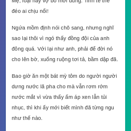
Mẹ, loại này vợ bỏ mới đúng. Tinh tế thế
đéo ai chịu nổi!
Ngứa mồm định nói chõ sang, nhưng nghĩ
sao lại thôi vì ngó thấy đồng đội của anh
đông quá. Với lại như anh, phải để đời nó
cho lên bờ, xuống ruộng tơi tả, bầm dập đã.
Bao giờ ăn một bát mỳ tôm do người người
dưng nước lã pha cho mà vẫn rơm rớm
nước mắt vì vừa thấy ấm áp xen lẫn tủi
nhục, thì khi ấy mới biết mình đã từng ngu
như thế nào.