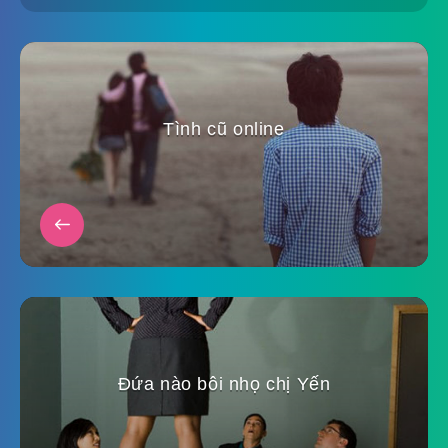
Tình cũ online
Đứa nào bôi nhọ chị Yến