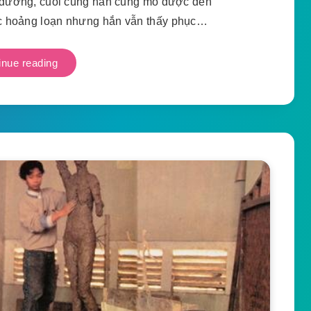
 đường, cuối cùng hắn cũng mò được đến
c hoảng loạn nhưng hắn vẫn thấy phục…
inue reading