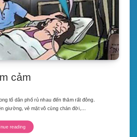
ầm cảm
ong tổ dân phố rủ nhau đến thăm rất đông.
n giường, vẻ mặt vô cùng chán đời,…
inue reading