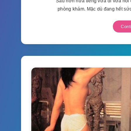
Sau hơn nửa tiếng vừa đi vừa hỏi
phòng khám. Mặc dù đang hết sứ
Cont